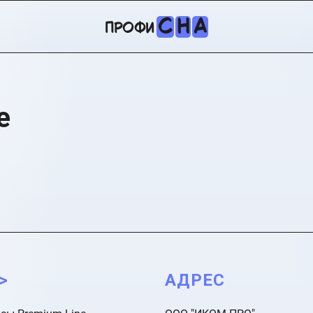
С
Н
А
профи
e
->
АДРЕС