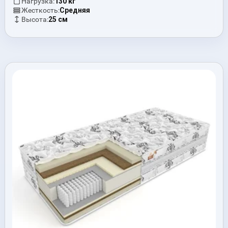
Нагрузка:
130 кг
Жесткость:
Средняя
Высота:
25 см