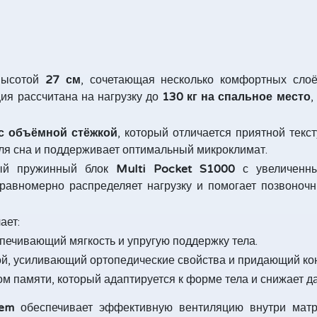
высотой
27 см
, сочетающая несколько комфортных сло
ция рассчитана на нагрузку до
130 кг на спальное место
,
 с объёмной стёжкой
, который отличается приятной тек
ля сна и поддерживает оптимальный микроклимат.
мый пружинный блок
Multi Pocket S1000
с увеличенны
 равномерно распределяет нагрузку и помогает позвоноч
ает:
печивающий мягкость и упругую поддержку тела.
й, усиливающий ортопедические свойства и придающий кон
м памяти, который адаптируется к форме тела и снижает д
tem
обеспечивает эффективную вентиляцию внутри матра