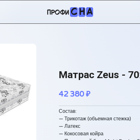
С
Н
А
профи
Матрас Zeus - 7
42 380
₽
Состав:
— Трикотаж (объемная стежка)
— Латекс
— Кокосовая койра