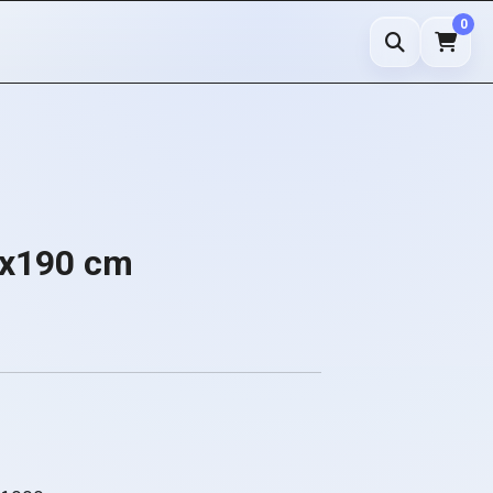
0
0x190 cm