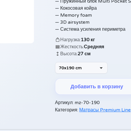
— Пружинный блок Multi Pocket 
— Кокосовая койра
— Memory foam
— 3D airsystem
— Система усиления периметра
Нагрузка:
130 кг
Жесткость:
Средняя
Высота:
27 см
70x190 cm
Добавить в корзину
Alternative:
Артикул:
mz-70-190
Категория:
Матрасы Premium Line