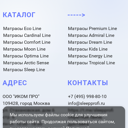
КАТАЛОГ
----->
Матрасы Eco Line
Матрасы Premium Line
Матрасы Cardinal Line
Матрасы Admiral Line
Матрасы Comfort Line
Матрасы Dream Line
Матрасы Moon Line
Матрасы Kids Line
Матрасы Optima Line
Матрасы Energy Line
Матрасы Arctic Sense
Матрасы Tropical Line
Матрасы Sleep Line
АДРЕС
КОНТАКТЫ
ООО "ИКОМ ПРО"
+7 (495) 998-80-10
109428, город Москва
info@sleepprofi.ru
ул. Стахановская, дом 6
https://t.me/sleepprofi
Мы используем файлы cookie для улучшения
стр. 6
Обратная связь
работы сайта. Продолжая пользоваться сайтом,
пн-пт: 10:00 - 18:00
Доставка