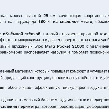
тная модель высотой
25 см
, сочетающая современные
тана на нагрузку до
130 кг на спальное место
, обеспе
 с объёмной стёжкой
, который отличается приятной тек
ортного микроклимата и делает поверхность матраса удоб
исимый пружинный блок
Multi Pocket S1000
с увеличенн
 равномерно распределяет нагрузку и помогает позвоноч
ргенный материал, который повышает комфорт и улучшает 
й, придающий конструкции дополнительную жёсткость и ус
tem
обеспечивает эффективную циркуляцию воздуха вну
создавая оптимальный баланс между мягкостью и поддержко
усиления периметра
, которая предотвращает деформацию