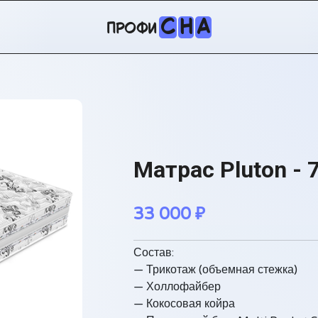
С
Н
А
профи
Матрас Pluton - 
33 000
₽
Состав:
— Трикотаж (объемная стежка)
— Холлофайбер
— Кокосовая койра