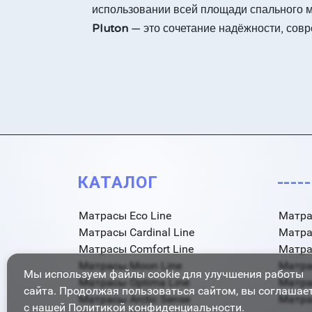
использовании всей площади спального м
Pluton
— это сочетание надёжности, сов
КАТАЛОГ
----
Матрасы Eco Line
Матра
Матрасы Cardinal Line
Матра
Матрасы Comfort Line
Матра
Матрасы Moon Line
Матра
Мы используем файлы cookie для улучшения работы
Матрасы Optima Line
Матра
сайта. Продолжая пользоваться сайтом, вы соглашае
Матрасы Arctic Sense
Матрас
с нашей
Политикой конфиденциальности
.