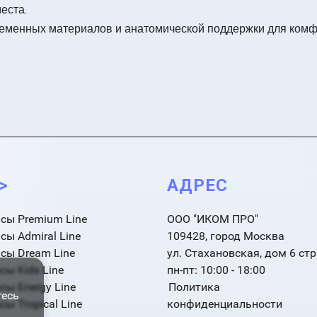
еста.
ременных материалов и анатомической поддержки для комф
->
АДРЕС
сы Premium Line
ООО "ИКОМ ПРО"
сы Admiral Line
109428, город Москва
сы Dream Line
ул. Стахановская, дом 6 стр
сы Kids Line
пн-пт: 10:00 - 18:00
сы Energy Line
Политика
тесь
ы Tropical Line
конфиденциальности