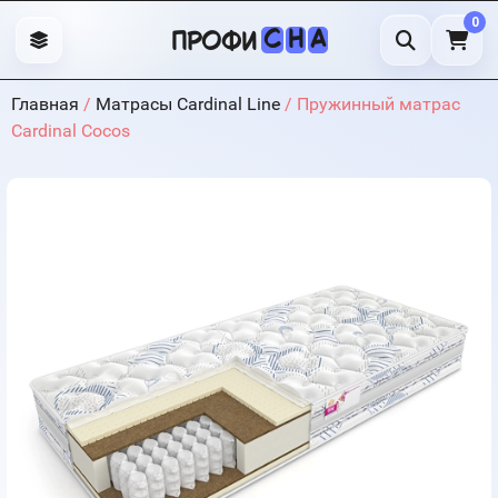
0
С
Н
А
профи
Главная
/
Матрасы Cardinal Line
/ Пружинный матрас
Cardinal Cocos