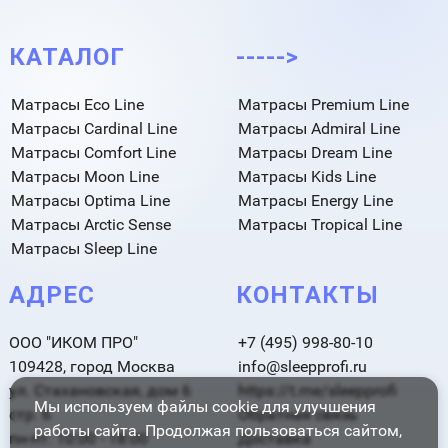
КАТАЛОГ
----->
Матрасы Eco Line
Матрасы Premium Line
Матрасы Cardinal Line
Матрасы Admiral Line
Матрасы Comfort Line
Матрасы Dream Line
Матрасы Moon Line
Матрасы Kids Line
Матрасы Optima Line
Матрасы Energy Line
Матрасы Arctic Sense
Матрасы Tropical Line
Матрасы Sleep Line
АДРЕС
КОНТАКТЫ
ООО "ИКОМ ПРО"
+7 (495) 998-80-10
109428, город Москва
info@sleepprofi.ru
ул. Стахановская, дом 6
https://t.me/sleepprofi
Мы используем файлы cookie для улучшения
стр. 6
Обратная связь
работы сайта. Продолжая пользоваться сайтом,
пн-пт: 10:00 - 18:00
Доставка