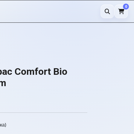
0
с Comfort Bio
cm
ка)