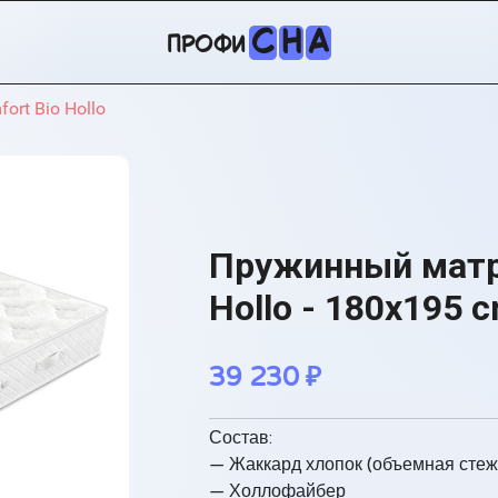
С
Н
А
профи
rt Bio Hollo
Пружинный матра
Hollo - 180x195 
39 230
₽
Состав:
— Жаккард хлопок (объемная стеж
— Холлофайбер