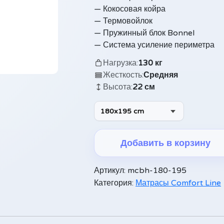
— Кокосовая койра
— Термовойлок
— Пружинный блок Bonnel
— Система усиление периметра
Нагрузка:
130 кг
Жесткость:
Средняя
Высота:
22 см
180x195 cm
Добавить в корзину
Alternative:
Артикул:
mcbh-180-195
Категория:
Матрасы Comfort Line