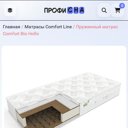
0
С
Н
А
профи
Главная
/
Матрасы Comfort Line
/ Пружинный матрас
Comfort Bio Hollo