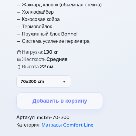
— Жаккард хлопок (объемная стежка)
— Холлофайбер
— Кокосовая койра
— Термовойлок
— Пружинный блок Bonnel
— Система усиление периметра
Нагрузка:
130 кг
Жесткость:
Средняя
Высота:
22 см
70x200 cm
Добавить в корзину
Alternative:
Артикул:
mcbh-70-200
Категория:
Матрасы Comfort Line