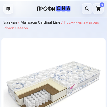
0
С
Н
А
профи
Главная
/
Матрасы Cardinal Line
/ Пружинный матрас
Edmon Season