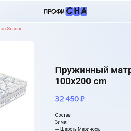
С
Н
А
профи
on Season
Пружинный матр
100x200 cm
32 450
₽
Состав:
Зима:
— Шерсть Мериноса