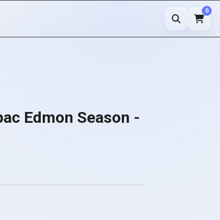
0
ас Edmon Season -