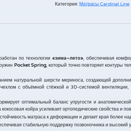
Категория:
Матрасы Cardinal Line
работан по технологии
«зима–лето»
, обеспечивая комфо
пружин
Pocket Spring
, который точно повторяет контуры те
анием натуральной шерсти мериноса, создающей дополнит
 чехлом с объёмной стёжкой и 3D-системой вентиляции,
ормирует оптимальный баланс упругости и анатомической
 а кокосовая койра усиливает ортопедические свойства и по
стойчивость матраса к деформации и делает края более н
беспечивая стабильную поддержку позвоночника и высокий 