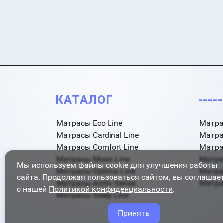
КАТАЛОГ
----
Матрасы Eco Line
Матра
Матрасы Cardinal Line
Матра
Матрасы Comfort Line
Матра
Матрасы Moon Line
Матра
Мы используем файлы cookie для улучшения работы
Матрасы Optima Line
Матра
сайта. Продолжая пользоваться сайтом, вы соглашае
Матрасы Arctic Sense
Матрас
с нашей
Политикой конфиденциальности
.
Матрасы Sleep Line
Принять