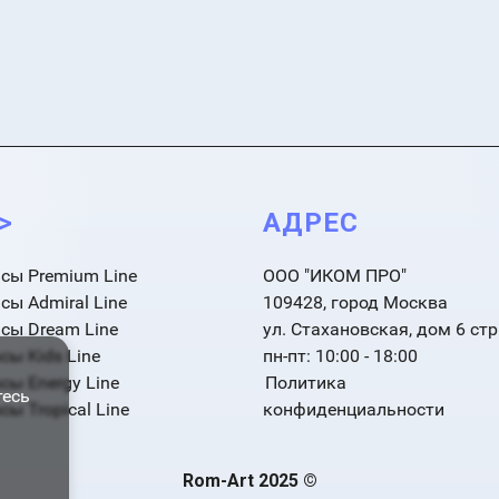
->
АДРЕС
сы Premium Line
ООО "ИКОМ ПРО"
сы Admiral Line
109428, город Москва
сы Dream Line
ул. Стахановская, дом 6 стр
сы Kids Line
пн-пт: 10:00 - 18:00
сы Energy Line
Политика
тесь
ы Tropical Line
конфиденциальности
Rom-Art 2025 ©