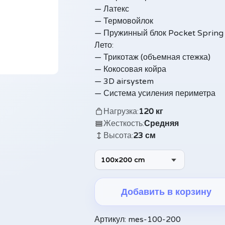
— Латекс
— Термовойлок
— Пружинный блок Pocket Spring
Лето:
— Трикотаж (объемная стежка)
— Кокосовая койра
— 3D airsystem
— Система усиления периметра
Нагрузка:
120 кг
Жесткость:
Средняя
Высота:
23 см
100x200 cm
Добавить в корзину
Alternative:
Артикул:
mes-100-200