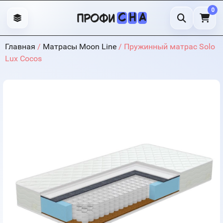
0
С
Н
А
профи
Главная
/
Матрасы Moon Line
/ Пружинный матрас Solo
Lux Cocos