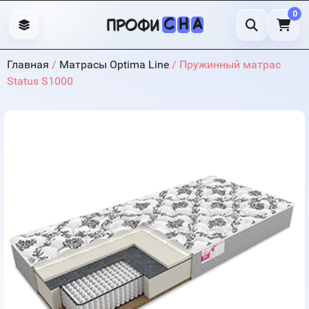
0
С
Н
А
профи
Главная
/
Матрасы Optima Line
/ Пружинный матрас
Status S1000