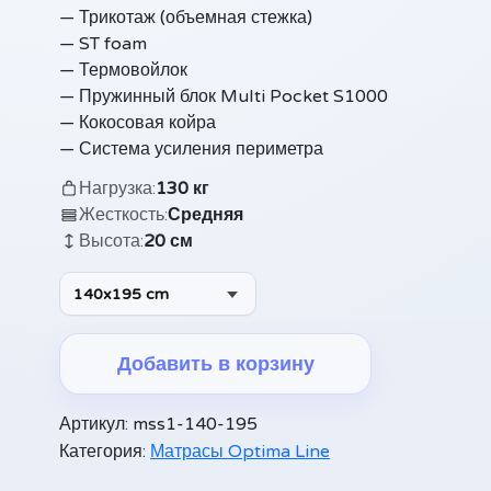
— Трикотаж (объемная стежка)
— ST foam
— Термовойлок
— Пружинный блок Multi Pocket S1000
— Кокосовая койра
— Система усиления периметра
Нагрузка:
130 кг
Жесткость:
Средняя
Высота:
20 см
140x195 cm
Добавить в корзину
Alternative:
Артикул:
mss1-140-195
Категория:
Матрасы Optima Line