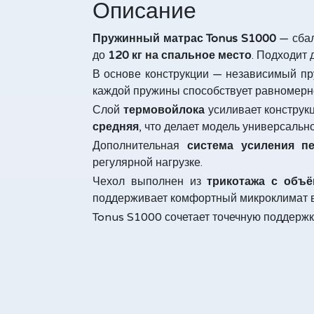
Описание
Пружинный м
атрас Tonus S1000
— сбал
до
120 кг на спальное место
. Подходит 
В основе конструкции — независимый п
каждой пружины способствует равномерн
Слой
термовойлока
усиливает конструк
средняя
, что делает модель универсаль
Дополнительная
система усиления п
регулярной нагрузке.
Чехол выполнен из
трикотажа с объё
поддерживает комфортный микроклимат в
Tonus S1000 сочетает точечную поддержк