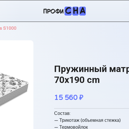
С
Н
А
профи
s S1000
Пружинный матра
70x190 cm
15 560
₽
Состав:
— Трикотаж (объемная стежка)
— Термовойлок