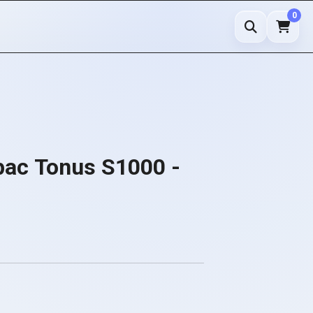
0
с Tonus S1000 -